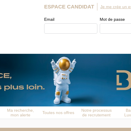
ESPACE CANDIDAT
Je me crée un e
Email
Mot de passe
Ma recherche,
Notre processus
Ba
Toutes nos offres
mon alerte
de recrutement
Lu