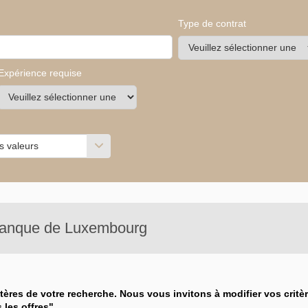
Type de contrat
Expérience requise
s valeurs
s valeurs
anque de Luxembourg
ères de votre recherche. Nous vous invitons à modifier vos critè
 les offres".