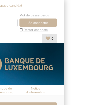
space candidat
Mot de passe perdu
Rester connecté
0
nque de
Notice
xembourg
d'information
candidat