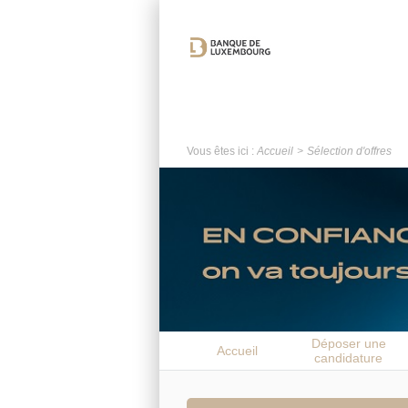
Vous êtes ici :
Accueil
Sélection d'offres
Déposer une
Accueil
candidature
spontanée